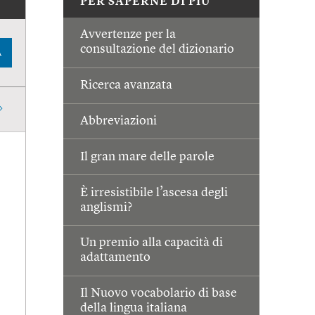
PER SAPERNE DI PIÙ
Avvertenze per la
consultazione del dizionario
A
Ricerca avanzata
Abbreviazioni
Il gran mare delle parole
È irresistibile l’ascesa degli
anglismi?
Un premio alla capacità di
adattamento
Il Nuovo vocabolario di base
della lingua italiana