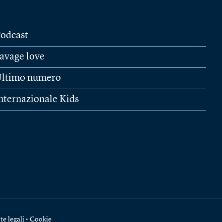
odcast
avage love
ltimo numero
nternazionale Kids
te legali
•
Cookie