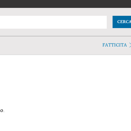
CERC
FATTICITA
io.