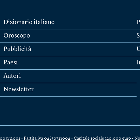
Dizionario italiano
P
Oroscopo
S
Pubblicità
U
Paesi
I
Autori
Newsletter
e 04003131002 • Partita iva 04850721004 • Capitale sociale 120.000 euro •
No