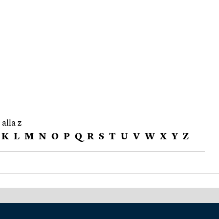
 alla z
K
L
M
N
O
P
Q
R
S
T
U
V
W
X
Y
Z