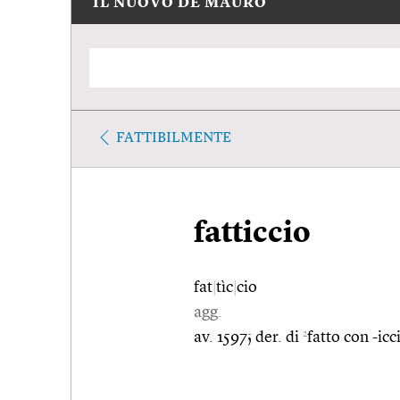
IL NUOVO DE MAURO
FATTIBILMENTE
fatticcio
fat
|
tìc
|
cio
agg.
2
av. 1597; der. di
fatto con -icc