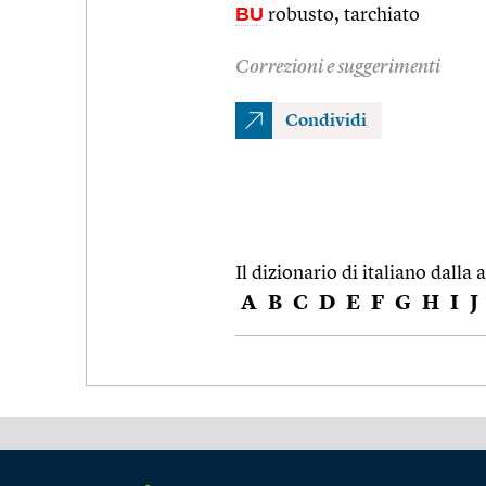
BU
robusto, tarchiato
Correzioni e suggerimenti
Condividi
Il dizionario di italiano dalla a
A
B
C
D
E
F
G
H
I
J