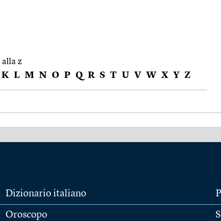
 alla z
K
L
M
N
O
P
Q
R
S
T
U
V
W
X
Y
Z
Dizionario italiano
P
Oroscopo
S