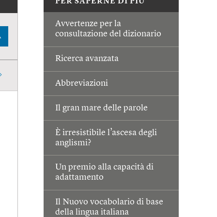
PER SAPERNE DI PIÙ
Avvertenze per la
consultazione del dizionario
A
Ricerca avanzata
Abbreviazioni
Il gran mare delle parole
È irresistibile l’ascesa degli
anglismi?
Un premio alla capacità di
adattamento
Il Nuovo vocabolario di base
della lingua italiana