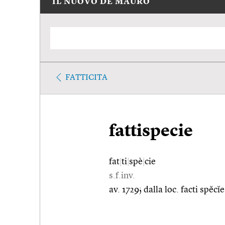
IL NUOVO DE MAURO
FATTICITA
fattispecie
fat
|
ti
|
spè
|
cie
s.f.inv.
av. 1729; dalla loc. facti spĕc