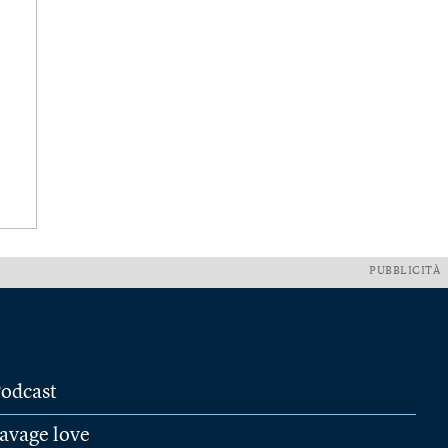
PUBBLICITÀ
odcast
avage love