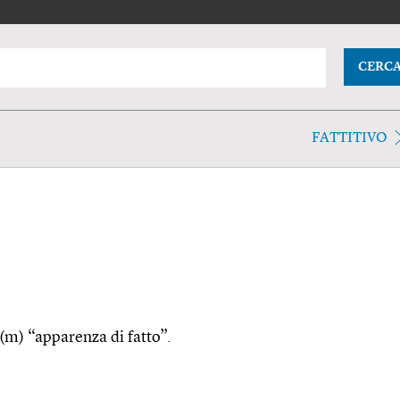
CERC
FATTITIVO
ĭe(m) “apparenza di fatto”.