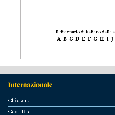
Il dizionario di italiano dalla a
A
B
C
D
E
F
G
H
I
J
Chi siamo
Contattaci