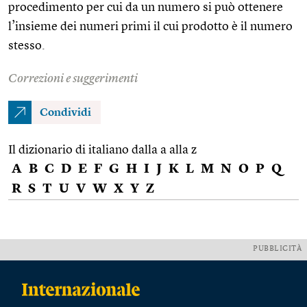
procedimento per cui da un numero si può ottenere
l’insieme dei numeri primi il cui prodotto è il numero
stesso.
Correzioni e suggerimenti
Condividi
Il dizionario di italiano dalla a alla z
A
B
C
D
E
F
G
H
I
J
K
L
M
N
O
P
Q
R
S
T
U
V
W
X
Y
Z
PUBBLICITÀ