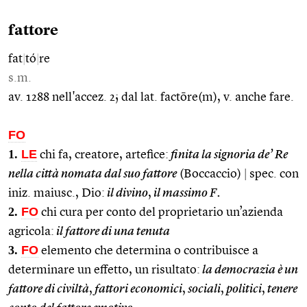
fattore
fat
|
tó
|
re
s.m.
av. 1288 nell'accez. 2; dal lat. factōre(m), v. anche fare.
FO
1.
LE
chi fa, creatore, artefice:
finita la signoria de’ Re
nella città nomata dal suo fattore
(Boccaccio)
|
spec. con
iniz. maiusc., Dio:
il divino
,
il massimo F.
2.
FO
chi cura per conto del proprietario un’azienda
agricola:
il fattore di una tenuta
3.
FO
elemento che determina o contribuisce a
determinare un effetto, un risultato:
la democrazia è un
fattore di civiltà
,
fattori economici
,
sociali
,
politici
,
tenere