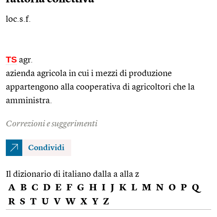
loc.s.f.
TS
agr.
azienda agricola in cui i mezzi di produzione
appartengono alla cooperativa di agricoltori che la
amministra.
Correzioni e suggerimenti
Condividi
Il dizionario di italiano dalla a alla z
A
B
C
D
E
F
G
H
I
J
K
L
M
N
O
P
Q
R
S
T
U
V
W
X
Y
Z