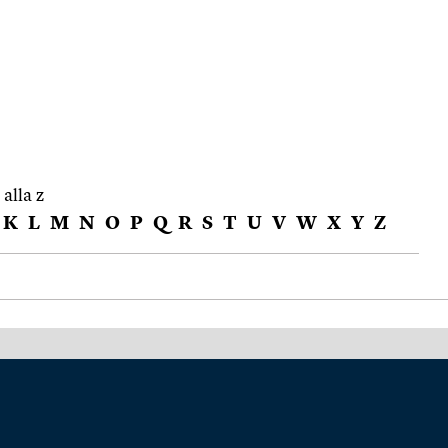
 alla z
K
L
M
N
O
P
Q
R
S
T
U
V
W
X
Y
Z