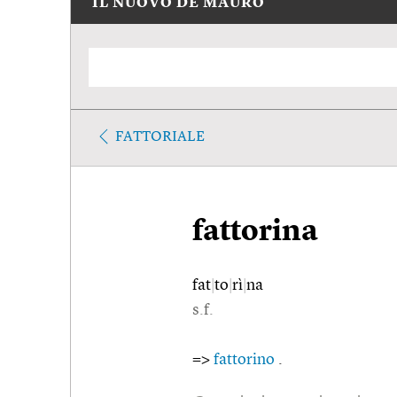
IL NUOVO DE MAURO
FATTORIALE
fattorina
fat
|
to
|
rì
|
na
s.f.
=>
fattorino
.