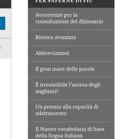
PER SAPERNE DI PIÙ
Avvertenze per la
consultazione del dizionario
A
Ricerca avanzata
Abbreviazioni
Il gran mare delle parole
È irresistibile l’ascesa degli
anglismi?
Un premio alla capacità di
adattamento
Il Nuovo vocabolario di base
della lingua italiana