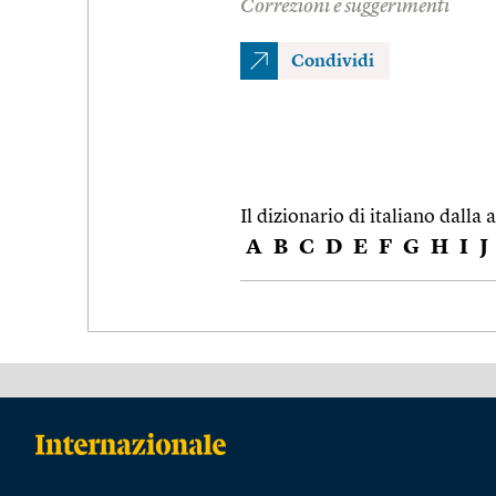
Correzioni e suggerimenti
Condividi
Il dizionario di italiano dalla a
A
B
C
D
E
F
G
H
I
J