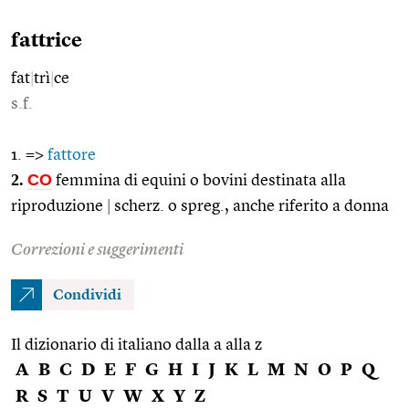
fattrice
fat
|
trì
|
ce
s.f.
1. =>
fattore
2.
CO
femmina di equini o bovini destinata alla
riproduzione
|
scherz. o spreg., anche riferito a donna
Correzioni e suggerimenti
Condividi
Il dizionario di italiano dalla a alla z
A
B
C
D
E
F
G
H
I
J
K
L
M
N
O
P
Q
R
S
T
U
V
W
X
Y
Z