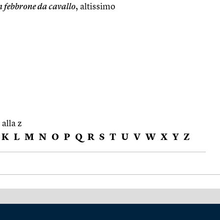
n febbrone da cavallo
, altissimo
 alla z
K
L
M
N
O
P
Q
R
S
T
U
V
W
X
Y
Z