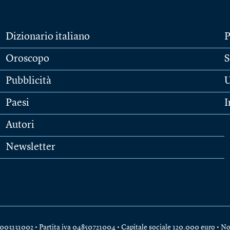
Dizionario italiano
P
Oroscopo
S
Pubblicità
U
Paesi
I
Autori
Newsletter
e 04003131002 • Partita iva 04850721004 • Capitale sociale 120.000 euro •
No