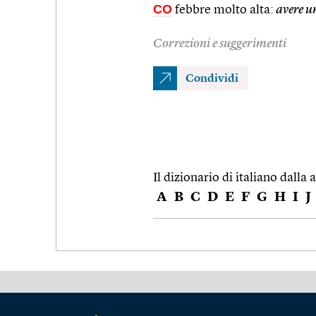
CO
febbre molto alta:
avere u
Correzioni e suggerimenti
Condividi
Il dizionario di italiano dalla a
A
B
C
D
E
F
G
H
I
J