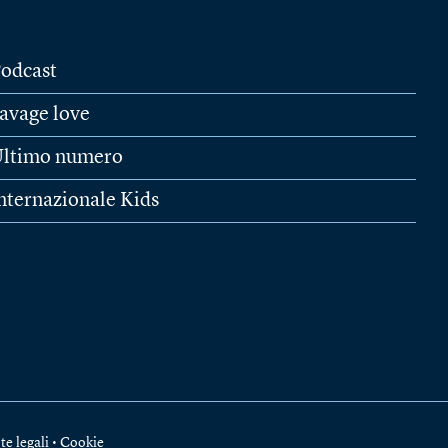
odcast
avage love
ltimo numero
nternazionale Kids
te legali
•
Cookie