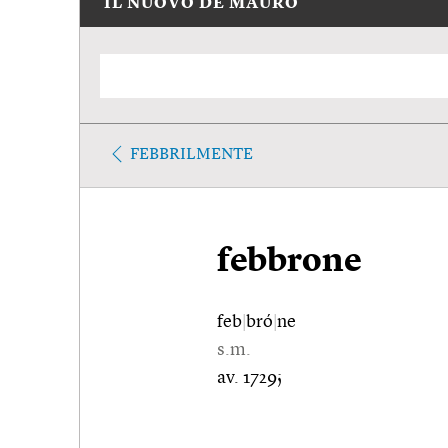
IL NUOVO DE MAURO
FEBBRILMENTE
febbrone
feb
|
bró
|
ne
s.m.
av. 1729;