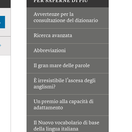
PER SAPERNE DI PIÙ
Avvertenze per la
consultazione del dizionario
A
Ricerca avanzata
Abbreviazioni
Il gran mare delle parole
È irresistibile l’ascesa degli
anglismi?
Un premio alla capacità di
adattamento
Il Nuovo vocabolario di base
della lingua italiana