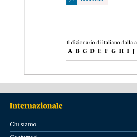
Il dizionario di italiano dalla a
A
B
C
D
E
F
G
H
I
J
Chi siamo