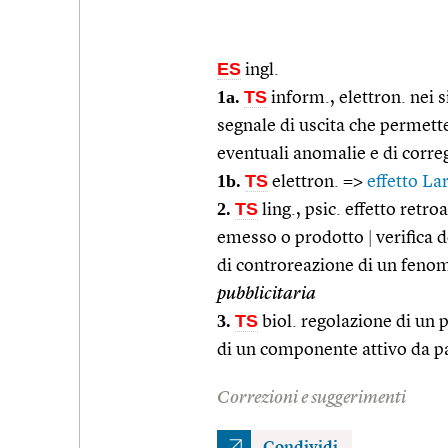
ES
ingl.
1a.
TS
inform., elettron. nei 
segnale di uscita che permette
eventuali anomalie e di corre
1b.
TS
elettron. =>
effetto La
2.
TS
ling., psic. effetto retr
emesso o prodotto
|
verifica d
di controreazione di un feno
pubblicitaria
3.
TS
biol. regolazione di un p
di un componente attivo da pa
Correzioni e suggerimenti
Condividi