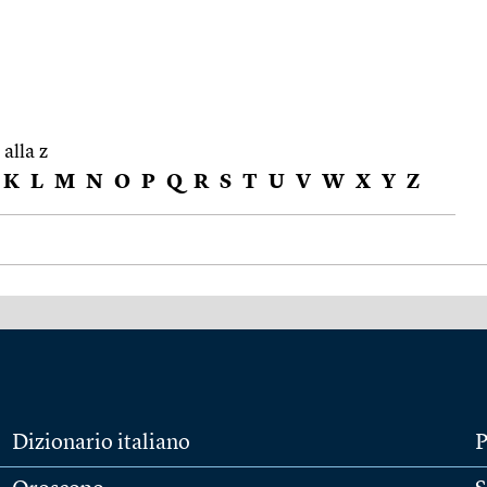
 alla z
K
L
M
N
O
P
Q
R
S
T
U
V
W
X
Y
Z
Dizionario italiano
P