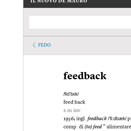
IL NUOVO DE MAURO
FEDO
feedback
/fid'bɛk/
feed
|
back
s.m.inv.
1956; ingl.
feedback
/'fi:dbæk/
pr
1
comp. di
(to) feed
"
alimentare