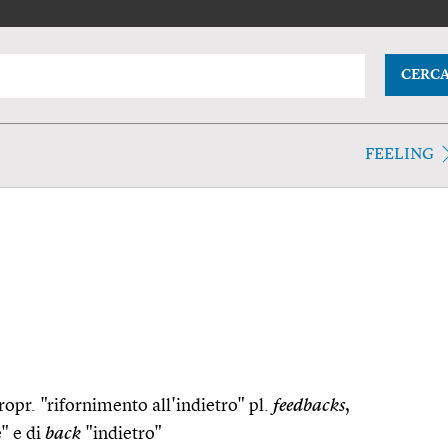
CERC
FEELING
opr. "rifornimento all'indietro" pl.
feedbacks
,
" e di
back
"indietro"