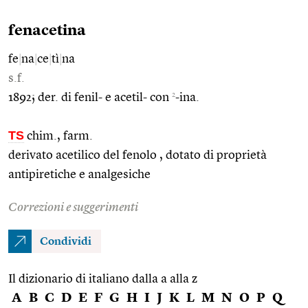
fenacetina
fe
|
na
|
ce
|
tì
|
na
s.f.
2
1892; der. di fenil- e acetil- con
-ina.
TS
chim., farm.
derivato acetilico del fenolo , dotato di proprietà
antipiretiche e analgesiche
Correzioni e suggerimenti
Condividi
Il dizionario di italiano dalla a alla z
A
B
C
D
E
F
G
H
I
J
K
L
M
N
O
P
Q