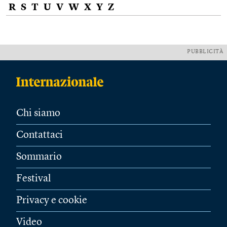
R
S
T
U
V
W
X
Y
Z
PUBBLICITÀ
Chi siamo
Contattaci
Sommario
Festival
Privacy e cookie
Video