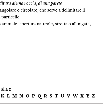
ditura di una roccia
,
di una parete
tangolare o circolare, che serve a delimitare il
i particelle
animale: apertura naturale, stretta o allungata,
 alla z
K
L
M
N
O
P
Q
R
S
T
U
V
W
X
Y
Z