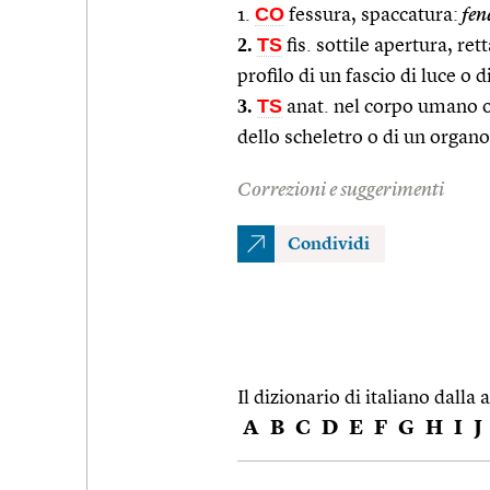
CO
1.
fessura, spaccatura:
fen
2.
TS
fis. sottile apertura, ret
profilo di un fascio di luce o d
3.
TS
anat. nel corpo umano o 
dello scheletro o di un organo
Correzioni e suggerimenti
Condividi
Il dizionario di italiano dalla a
A
B
C
D
E
F
G
H
I
J