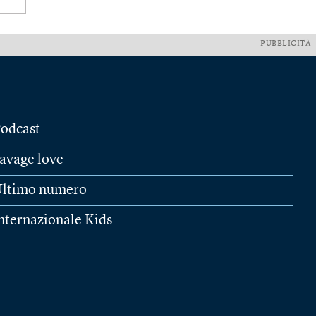
PUBBLICITÀ
odcast
avage love
ltimo numero
nternazionale Kids