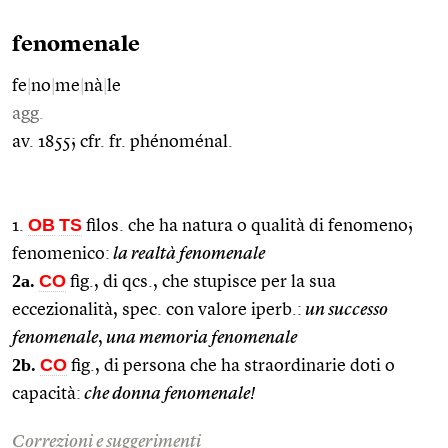
fenomenale
fe
|
no
|
me
|
nà
|
le
agg.
av. 1855; cfr. fr. phénoménal.
OB
TS
1.
filos. che ha natura o qualità di fenomeno;
fenomenico:
la realtà fenomenale
2a.
CO
fig., di qcs., che stupisce per la sua
eccezionalità, spec. con valore iperb.:
un successo
fenomenale
,
una memoria fenomenale
2b.
CO
fig., di persona che ha straordinarie doti o
capacità:
che donna fenomenale!
Correzioni e suggerimenti