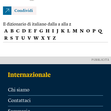
Condividi
Il dizionario di italiano dalla a alla z
A
B
C
D
E
F
G
H
I
J
K
L
M
N
O
P
Q
R
S
T
U
V
W
X
Y
Z
PUBBLICITÀ
Chi siamo
Contattaci