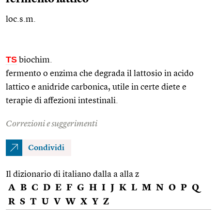
loc.s.m.
TS
biochim.
fermento o enzima che degrada il lattosio in acido
lattico e anidride carbonica, utile in certe diete e
terapie di affezioni intestinali.
Correzioni e suggerimenti
Condividi
Il dizionario di italiano dalla a alla z
A
B
C
D
E
F
G
H
I
J
K
L
M
N
O
P
Q
R
S
T
U
V
W
X
Y
Z