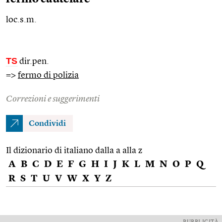
loc.s.m.
TS
dir.pen.
=>
fermo di polizia
Correzioni e suggerimenti
Condividi
Il dizionario di italiano dalla a alla z
A
B
C
D
E
F
G
H
I
J
K
L
M
N
O
P
Q
R
S
T
U
V
W
X
Y
Z