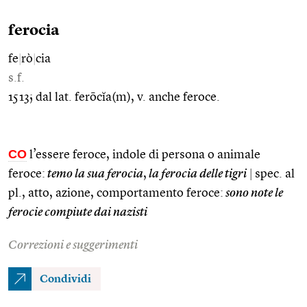
ferocia
fe
|
rò
|
cia
s.f.
1513; dal lat. ferōcĭa(m), v. anche feroce.
CO
l’essere feroce, indole di persona o animale
feroce:
temo la sua ferocia
,
la ferocia delle tigri
|
spec. al
pl., atto, azione, comportamento feroce:
sono note le
ferocie compiute dai nazisti
Correzioni e suggerimenti
Condividi