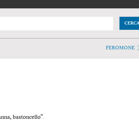
CERC
FEROMONE
canna, bastoncello”.