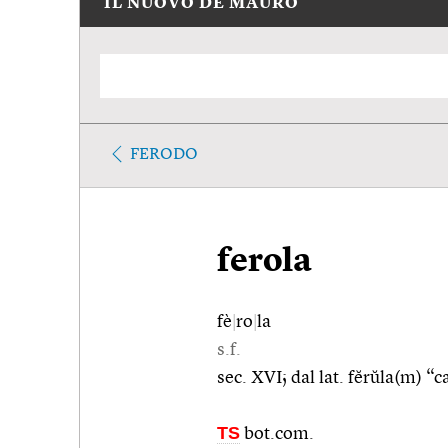
IL NUOVO DE MAURO
FERODO
ferola
fè
|
ro
|
la
s.f.
sec. XVI; dal lat. fĕrŭla(m) “
TS
bot.com.