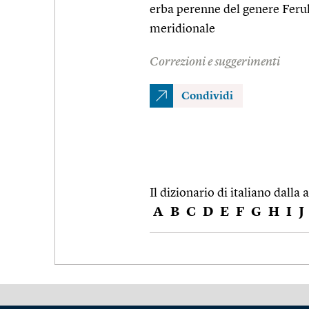
erba perenne del genere Ferul
meridionale
Correzioni e suggerimenti
Condividi
Il dizionario di italiano dalla a
A
B
C
D
E
F
G
H
I
J