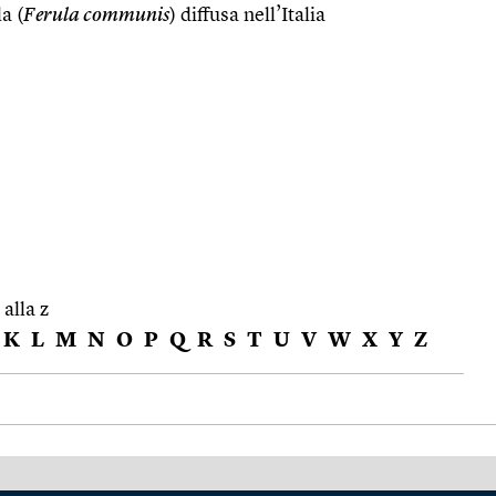
a (
Ferula communis
) diffusa nell’Italia
 alla z
K
L
M
N
O
P
Q
R
S
T
U
V
W
X
Y
Z