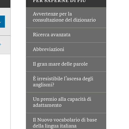
PER SAPERNE DI PIÙ
Avvertenze per la
consultazione del dizionario
A
Ricerca avanzata
Abbreviazioni
Il gran mare delle parole
È irresistibile l’ascesa degli
anglismi?
Un premio alla capacità di
adattamento
Il Nuovo vocabolario di base
della lingua italiana