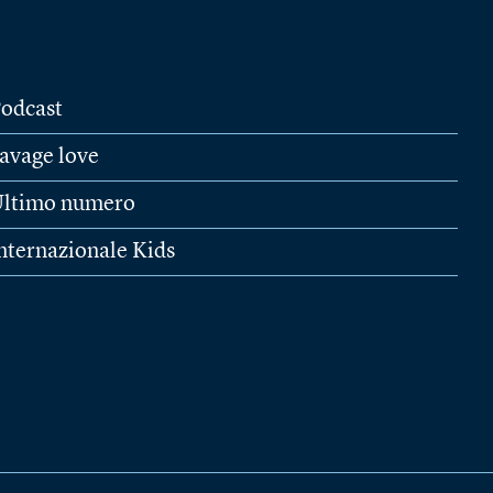
odcast
avage love
ltimo numero
nternazionale Kids