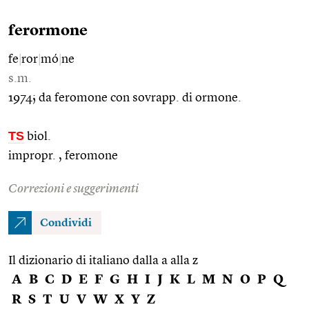
ferormone
fe
|
ror
|
mó
|
ne
s.m.
1974; da feromone con sovrapp. di ormone.
TS
biol.
impropr. , feromone
Correzioni e suggerimenti
Condividi
Il dizionario di italiano dalla a alla z
A
B
C
D
E
F
G
H
I
J
K
L
M
N
O
P
Q
R
S
T
U
V
W
X
Y
Z