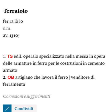
ferraiolo
2
fer
|
ra
|
iò
|
lo
s.m.
av. 1310;
TS
1.
edil. operaio specializzato nella messa in opera
delle armature in ferro per le costruzioni in cemento
armato
2.
OB
artigiano che lavora il ferro
|
venditore di
ferramenta
Correzioni e suggerimenti
Condividi