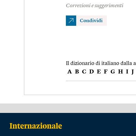
Correzioni e suggerimenti
Condividi
Il dizionario di italiano dalla a
A
B
C
D
E
F
G
H
I
J