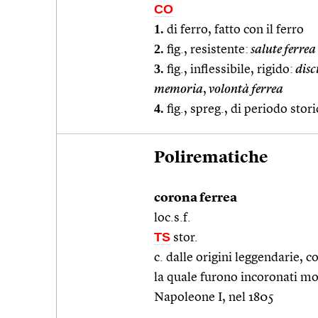
CO
1.
di ferro, fatto con il ferro
2.
fig., resistente:
salute ferrea
3.
fig., inflessibile, rigido:
disc
memoria
,
volontà ferrea
4.
fig., spreg., di periodo stor
Polirematiche
corona ferrea
loc.s.f.
TS
stor.
c. dalle origini leggendarie, 
la quale furono incoronati molt
Napoleone I, nel 1805