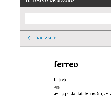
IL NUOVO DE MAURO
FERREAMENTE
ferreo
fèr
|
re
|
o
agg.
av. 1342; dal lat. fĕrrĕu(m), v.