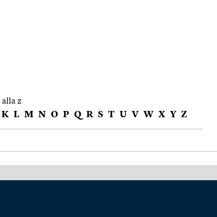
 alla z
K
L
M
N
O
P
Q
R
S
T
U
V
W
X
Y
Z