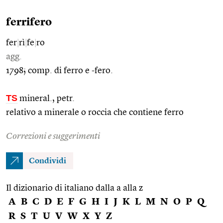
ferrifero
fer
|
rì
|
fe
|
ro
agg.
1798; comp. di ferro e -fero.
TS
mineral., petr.
relativo a minerale o roccia che contiene ferro
Correzioni e suggerimenti
Condividi
Il dizionario di italiano dalla a alla z
A
B
C
D
E
F
G
H
I
J
K
L
M
N
O
P
Q
R
S
T
U
V
W
X
Y
Z