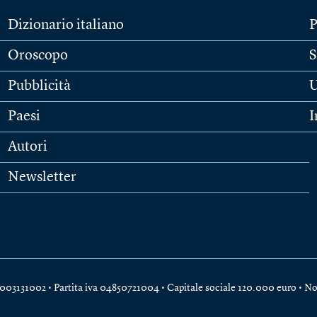
Dizionario italiano
P
Oroscopo
S
Pubblicità
U
Paesi
I
Autori
Newsletter
e 04003131002 • Partita iva 04850721004 • Capitale sociale 120.000 euro •
No