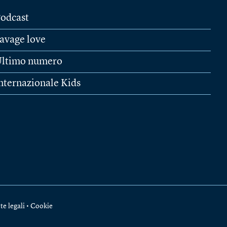
odcast
avage love
ltimo numero
nternazionale Kids
te legali
•
Cookie