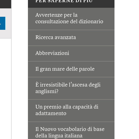
PER SAPERNE DI PIÙ
Avvertenze per la
consultazione del dizionario
A
Ricerca avanzata
Abbreviazioni
Il gran mare delle parole
È irresistibile l’ascesa degli
anglismi?
Un premio alla capacità di
adattamento
Il Nuovo vocabolario di base
della lingua italiana