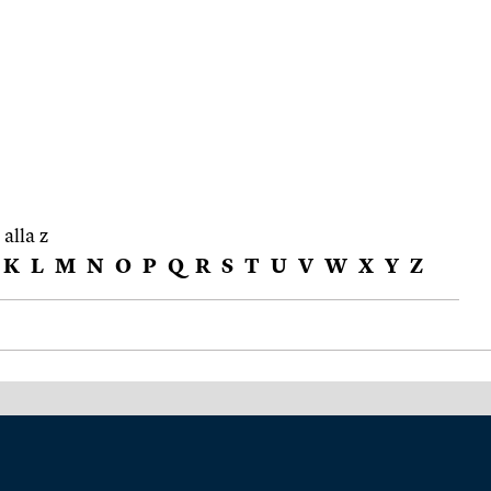
 alla z
K
L
M
N
O
P
Q
R
S
T
U
V
W
X
Y
Z