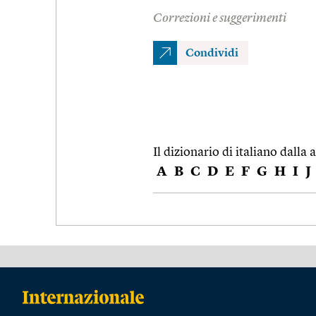
Correzioni e suggerimenti
Condividi
Il dizionario di italiano dalla a
A
B
C
D
E
F
G
H
I
J