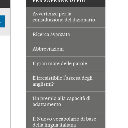
PER SAPERNE DI PIÙ
Avvertenze per la
consultazione del dizionario
A
Ricerca avanzata
Abbreviazioni
Il gran mare delle parole
È irresistibile l’ascesa degli
anglismi?
Un premio alla capacità di
adattamento
Il Nuovo vocabolario di base
della lingua italiana