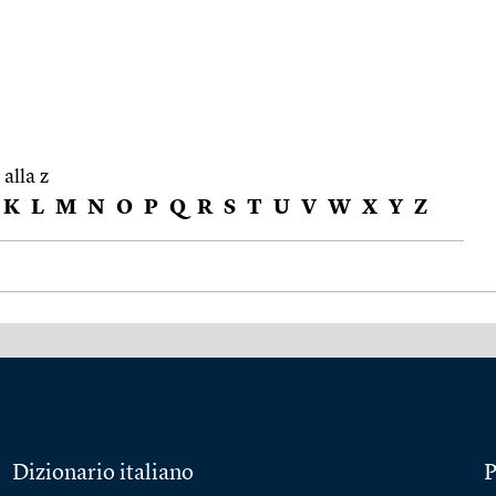
 alla z
K
L
M
N
O
P
Q
R
S
T
U
V
W
X
Y
Z
Dizionario italiano
P