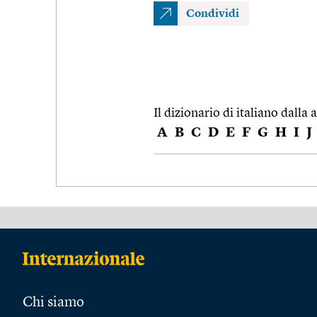
Condividi
Il dizionario di italiano dalla a
A
B
C
D
E
F
G
H
I
J
Chi siamo