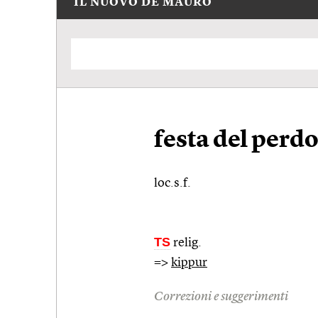
IL NUOVO DE MAURO
festa del perd
loc.s.f.
TS
relig.
=>
kippur
Correzioni e suggerimenti