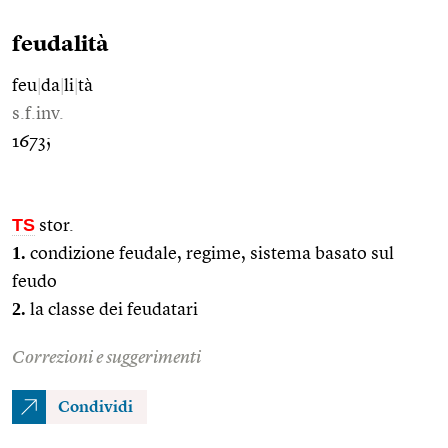
feudalità
feu
|
da
|
li
|
tà
s.f.inv.
1673;
TS
stor.
1.
condizione feudale, regime, sistema basato sul
feudo
2.
la classe dei feudatari
Correzioni e suggerimenti
Condividi