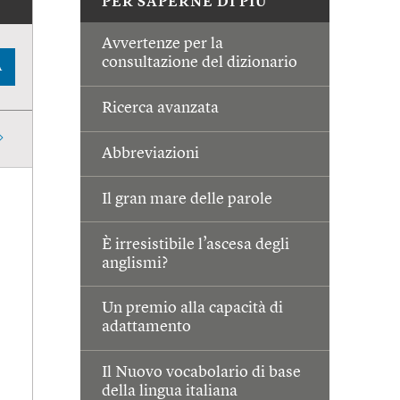
PER SAPERNE DI PIÙ
Avvertenze per la
consultazione del dizionario
A
Ricerca avanzata
Abbreviazioni
Il gran mare delle parole
È irresistibile l’ascesa degli
anglismi?
Un premio alla capacità di
adattamento
Il Nuovo vocabolario di base
della lingua italiana