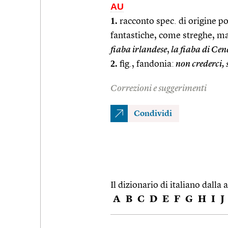
AU
1.
racconto spec. di origine p
fantastiche, come streghe, ma
fiaba irlandese
,
la fiaba di Cen
2.
fig., fandonia:
non crederci, s
Correzioni e suggerimenti
Condividi
Il dizionario di italiano dalla a
A
B
C
D
E
F
G
H
I
J