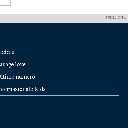
PUBBLICITÀ
odcast
avage love
ltimo numero
nternazionale Kids