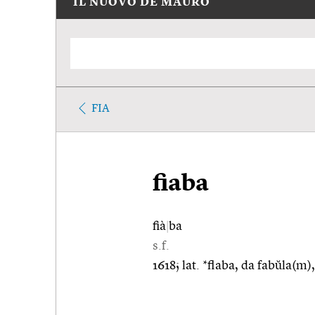
IL NUOVO DE MAURO
FIA
fiaba
fià
|
ba
s.f.
1618; lat. *flaba, da fabŭla(m)