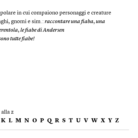
opolare in cui compaiono personaggi e creature
ghi, gnomi e sim.:
raccontare una fiaba
,
una
erentola
,
le fiabe di Andersen
ono tutte fiabe!
 alla z
K
L
M
N
O
P
Q
R
S
T
U
V
W
X
Y
Z