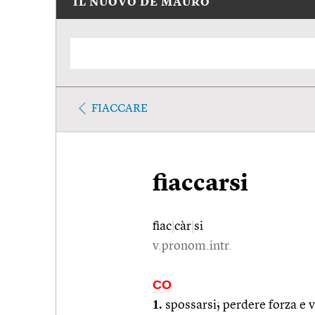
IL NUOVO DE MAURO
FIACCARE
fiaccarsi
fiac
|
càr
|
si
v.pronom.intr.
CO
1.
spossarsi; perdere forza e v