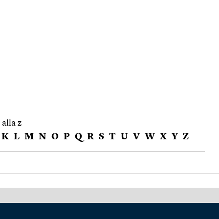
 alla z
K
L
M
N
O
P
Q
R
S
T
U
V
W
X
Y
Z