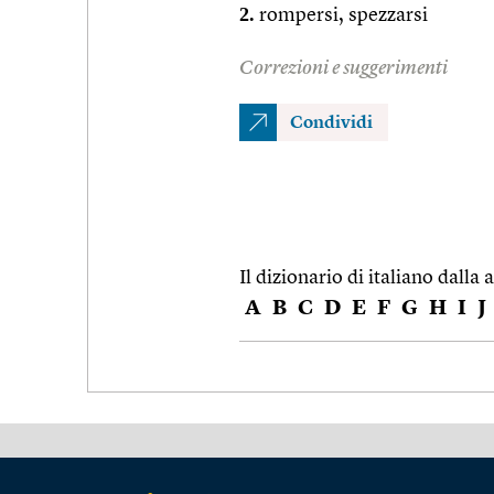
2.
rompersi, spezzarsi
Correzioni e suggerimenti
Condividi
Il dizionario di italiano dalla a
A
B
C
D
E
F
G
H
I
J