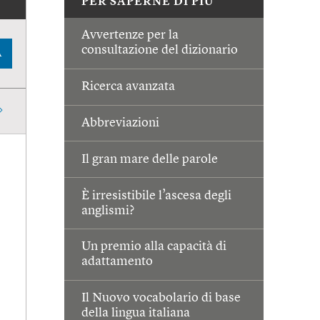
PER SAPERNE DI PIÙ
Avvertenze per la
consultazione del dizionario
A
Ricerca avanzata
Abbreviazioni
Il gran mare delle parole
È irresistibile l’ascesa degli
anglismi?
Un premio alla capacità di
adattamento
Il Nuovo vocabolario di base
della lingua italiana