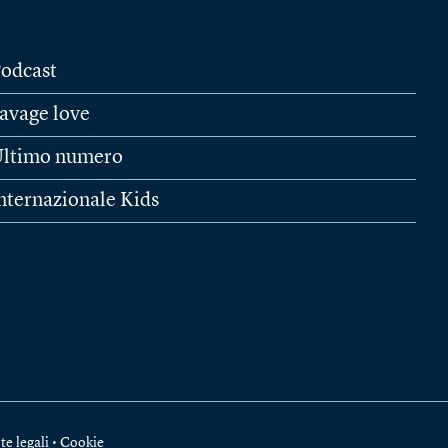
odcast
avage love
ltimo numero
nternazionale Kids
te legali
•
Cookie