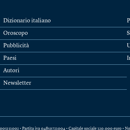
Dizionario italiano
P
Oroscopo
S
Pubblicità
U
Paesi
I
Autori
Newsletter
e 04003131002 • Partita iva 04850721004 • Capitale sociale 120.000 euro •
No