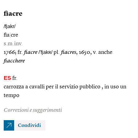
fiacre
/fjakr/
fia
|
cre
s.m.inv.
1766; fr.
fiacre
/'fjakʀ/
pl.
fiacres
, 1650, v. anche
fiacchere
ES
fr.
carrozza a cavalli per il servizio pubblico , in uso un
tempo
Correzioni e suggerimenti
Condividi