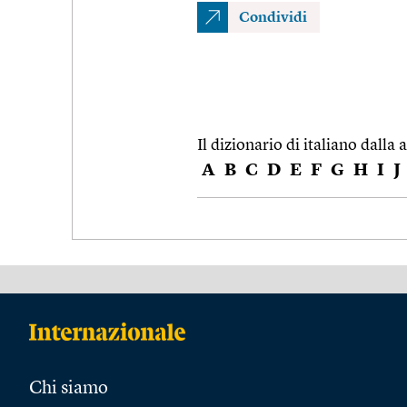
Condividi
Il dizionario di italiano dalla a
A
B
C
D
E
F
G
H
I
J
Chi siamo