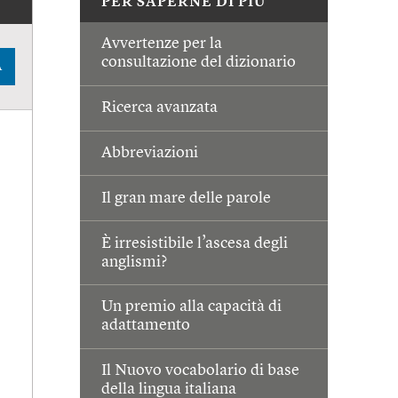
PER SAPERNE DI PIÙ
Avvertenze per la
consultazione del dizionario
A
Ricerca avanzata
Abbreviazioni
Il gran mare delle parole
È irresistibile l’ascesa degli
anglismi?
Un premio alla capacità di
adattamento
Il Nuovo vocabolario di base
della lingua italiana