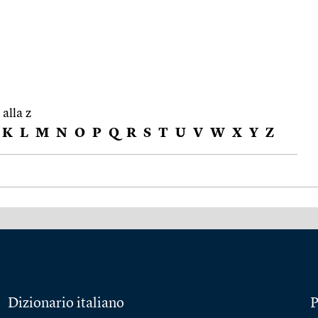
 alla z
K
L
M
N
O
P
Q
R
S
T
U
V
W
X
Y
Z
Dizionario italiano
P