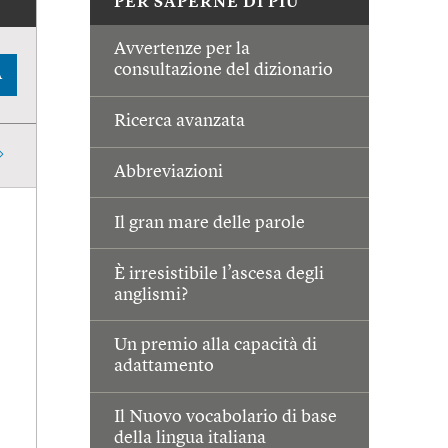
PER SAPERNE DI PIÙ
Avvertenze per la
consultazione del dizionario
A
Ricerca avanzata
Abbreviazioni
Il gran mare delle parole
È irresistibile l’ascesa degli
anglismi?
Un premio alla capacità di
adattamento
Il Nuovo vocabolario di base
della lingua italiana