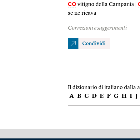
CO
vitigno della Campania
|
se ne ricava
Correzioni e suggerimenti
Condividi
Il dizionario di italiano dalla a
A
B
C
D
E
F
G
H
I
J