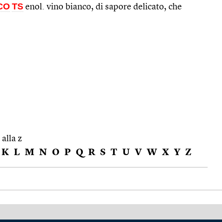
CO
TS
enol. vino bianco, di sapore delicato, che
 alla z
K
L
M
N
O
P
Q
R
S
T
U
V
W
X
Y
Z