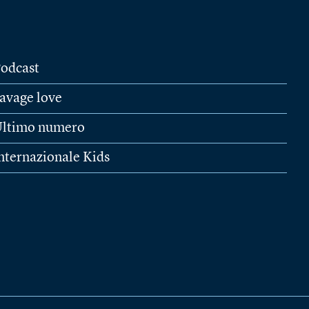
odcast
avage love
ltimo numero
nternazionale Kids