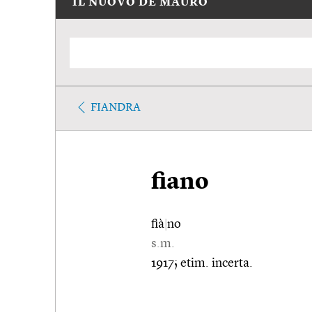
IL NUOVO DE MAURO
FIANDRA
fiano
fià
|
no
s.m.
1917; etim. incerta.