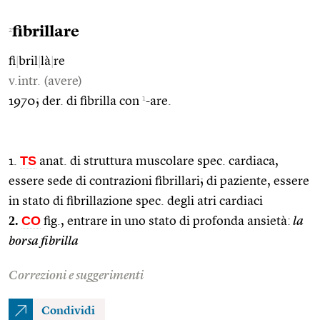
fibrillare
2
fi
|
bril
|
là
|
re
v.intr. (avere)
1
1970; der. di fibrilla con
-are.
TS
1.
anat. di struttura muscolare spec. cardiaca,
essere sede di contrazioni fibrillari; di paziente, essere
in stato di fibrillazione spec. degli atri cardiaci
2.
CO
fig., entrare in uno stato di profonda ansietà:
la
borsa fibrilla
Correzioni e suggerimenti
Condividi