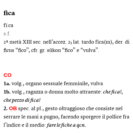
fica
fì
|
ca
s.f.
2ª metà XIII sec. nell'accez. 2; lat. tardo fīca(m), der. di
ficus “fico”, cfr. gr. sûkon “fico” e “vulva”.
CO
1a.
volg., organo sessuale femminile, vulva
1b.
volg., ragazza o donna molto attraente:
che fica!
,
che pezzo di fica!
2.
OB
spec. al pl., gesto oltraggioso che consiste nel
serrare le mani a pugno, facendo sporgere il pollice fra
l’indice e il medio:
fare le fiche a qcn.