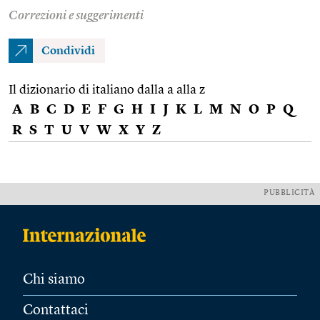
Correzioni e suggerimenti
Condividi
Il dizionario di italiano dalla a alla z
A
B
C
D
E
F
G
H
I
J
K
L
M
N
O
P
Q
R
S
T
U
V
W
X
Y
Z
PUBBLICITÀ
Chi siamo
Contattaci