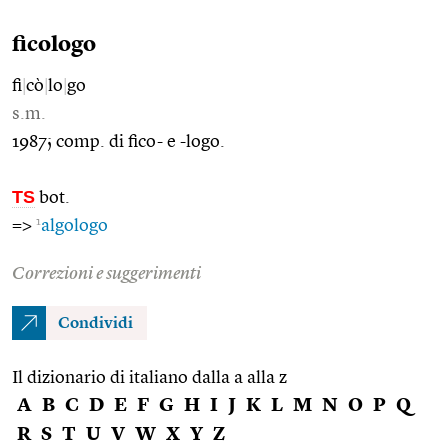
ficologo
fi
|
cò
|
lo
|
go
s.m.
1987; comp. di fico- e -logo.
TS
bot.
1
=>
algologo
Correzioni e suggerimenti
Condividi
Il dizionario di italiano dalla a alla z
A
B
C
D
E
F
G
H
I
J
K
L
M
N
O
P
Q
R
S
T
U
V
W
X
Y
Z