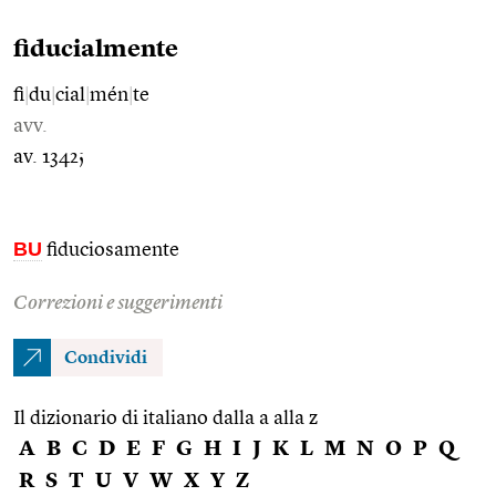
fiducialmente
fi
|
du
|
cial
|
mén
|
te
avv.
av. 1342;
BU
fiduciosamente
Correzioni e suggerimenti
Condividi
Il dizionario di italiano dalla a alla z
A
B
C
D
E
F
G
H
I
J
K
L
M
N
O
P
Q
R
S
T
U
V
W
X
Y
Z