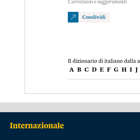
Correzioni e suggerimenti
Condividi
Il dizionario di italiano dalla a
A
B
C
D
E
F
G
H
I
J