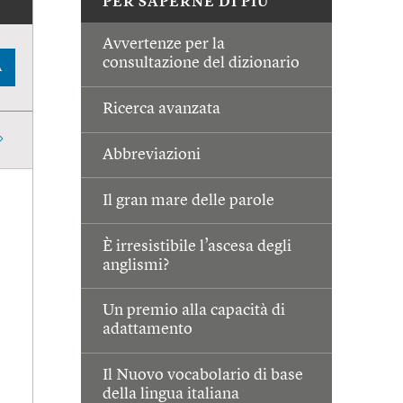
PER SAPERNE DI PIÙ
Avvertenze per la
consultazione del dizionario
A
Ricerca avanzata
Abbreviazioni
Il gran mare delle parole
È irresistibile l’ascesa degli
anglismi?
Un premio alla capacità di
adattamento
Il Nuovo vocabolario di base
della lingua italiana