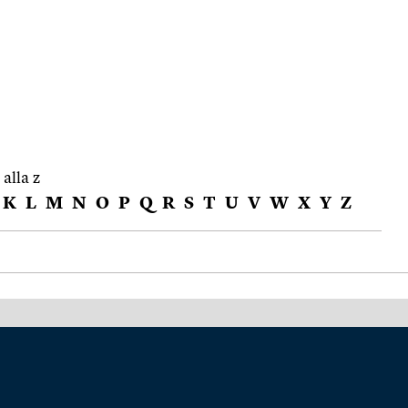
 alla z
K
L
M
N
O
P
Q
R
S
T
U
V
W
X
Y
Z