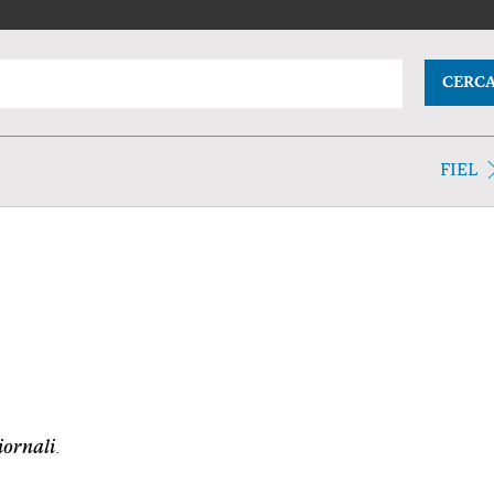
CERC
FIEL
iornali
.