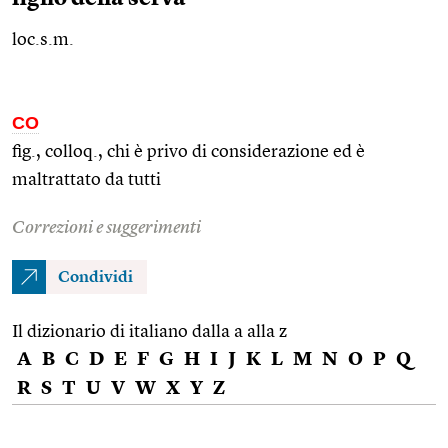
loc.s.m.
CO
fig.,
colloq.
, chi è privo di considerazione ed è
maltrattato da tutti
Correzioni e suggerimenti
Condividi
Il dizionario di italiano dalla a alla z
A
B
C
D
E
F
G
H
I
J
K
L
M
N
O
P
Q
R
S
T
U
V
W
X
Y
Z