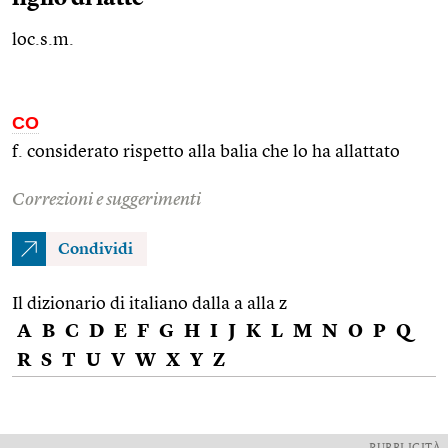
loc.s.m.
CO
f. considerato rispetto alla balia che lo ha allattato
Correzioni e suggerimenti
Condividi
Il dizionario di italiano dalla a alla z
A
B
C
D
E
F
G
H
I
J
K
L
M
N
O
P
Q
R
S
T
U
V
W
X
Y
Z