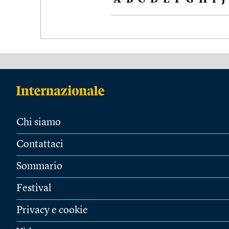
A
B
C
D
E
F
G
H
I
J
Chi siamo
Contattaci
Sommario
Festival
Privacy e cookie