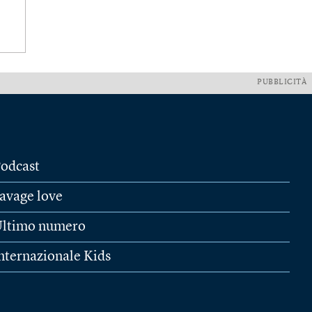
PUBBLICITÀ
odcast
avage love
ltimo numero
nternazionale Kids