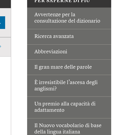
PER SAPERNE DI PIÙ
Avvertenze per la
consultazione del dizionario
A
Ricerca avanzata
Abbreviazioni
Il gran mare delle parole
È irresistibile l’ascesa degli
anglismi?
Un premio alla capacità di
adattamento
Il Nuovo vocabolario di base
della lingua italiana