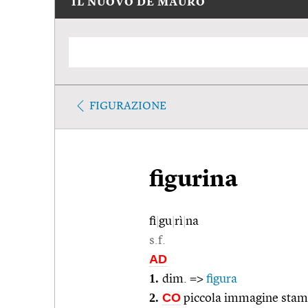
IL NUOVO DE MAURO
FIGURAZIONE
figurina
fi
|
gu
|
rì
|
na
s.f.
AD
1.
dim. =>
figura
2.
CO
piccola immagine stampa