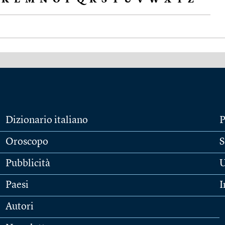
K
L
M
N
O
P
Q
R
S
T
U
V
W
X
Y
Z
Dizionario italiano
P
Oroscopo
S
Pubblicità
U
Paesi
I
Autori