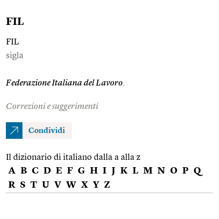
FIL
FIL
sigla
Federazione Italiana del Lavoro
.
Correzioni e suggerimenti
Condividi
Il dizionario di italiano dalla a alla z
A
B
C
D
E
F
G
H
I
J
K
L
M
N
O
P
Q
R
S
T
U
V
W
X
Y
Z