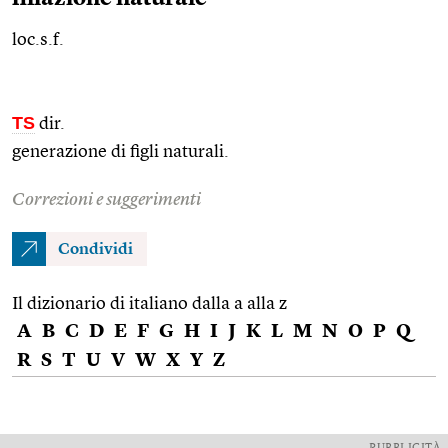
loc.s.f.
TS
dir.
generazione di figli naturali.
Correzioni e suggerimenti
Condividi
Il dizionario di italiano dalla a alla z
A
B
C
D
E
F
G
H
I
J
K
L
M
N
O
P
Q
R
S
T
U
V
W
X
Y
Z