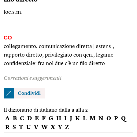
loc.s.m.
CO
collegamento, comunicazione diretta
|
estens.
,
rapporto diretto, privilegiato con
qcn.
, legame
confidenziale: fra noi due c’è un filo diretto
Correzioni e suggerimenti
Condividi
Il dizionario di italiano dalla a alla z
A
B
C
D
E
F
G
H
I
J
K
L
M
N
O
P
Q
R
S
T
U
V
W
X
Y
Z