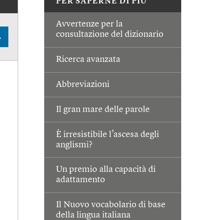
PER SAPERNE DI PIÙ
Avvertenze per la
consultazione del dizionario
A
Ricerca avanzata
Abbreviazioni
Il gran mare delle parole
È irresistibile l’ascesa degli
anglismi?
Un premio alla capacità di
adattamento
Il Nuovo vocabolario di base
della lingua italiana