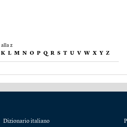
 alla z
K
L
M
N
O
P
Q
R
S
T
U
V
W
X
Y
Z
Dizionario italiano
P