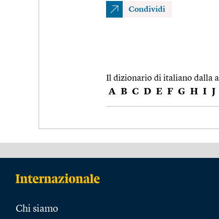
Condividi
Il dizionario di italiano dalla a
A
B
C
D
E
F
G
H
I
J
Chi siamo