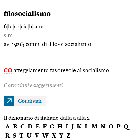
filosocialismo
fi
|
lo
|
so
|
cia
|
lì
|
ṣmo
s.m.
1
av. 1926; comp. di
filo- e socialismo.
CO
atteggiamento favorevole al socialismo
Correzioni e suggerimenti
Condividi
Il dizionario di italiano dalla a alla z
A
B
C
D
E
F
G
H
I
J
K
L
M
N
O
P
Q
R
S
T
U
V
W
X
Y
Z