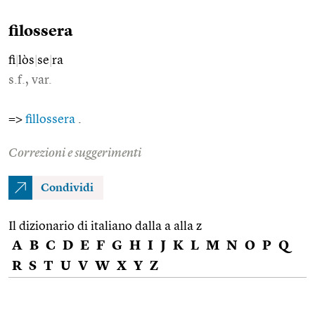
filossera
fi
|
lòs
|
se
|
ra
s.f., var.
=>
fillossera
.
Correzioni e suggerimenti
Condividi
Il dizionario di italiano dalla a alla z
A
B
C
D
E
F
G
H
I
J
K
L
M
N
O
P
Q
R
S
T
U
V
W
X
Y
Z