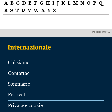
A
B
C
D
E
F
G
H
I
J
K
L
M
N
O
P
Q
R
S
T
U
V
W
X
Y
Z
PUBBLICITÀ
Chi siamo
Contattaci
Sommario
Festival
Privacy e cookie