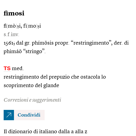
fimosi
fi
|
mò
|
ṣi, fì
|
mo
|
ṣi
s.f.inv.
1561; dal gr. phímōsis propr. “restringimento”, der. di
phimáō “stringo”.
TS
med.
restringimento del prepuzio che ostacola lo
scoprimento del glande
Correzioni e suggerimenti
Condividi
Il dizionario di italiano dalla a alla z