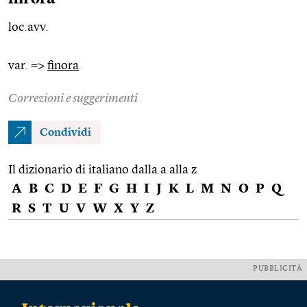
loc.avv.
var. =>
finora
Correzioni e suggerimenti
Condividi
Il dizionario di italiano dalla a alla z
A
B
C
D
E
F
G
H
I
J
K
L
M
N
O
P
Q
R
S
T
U
V
W
X
Y
Z
PUBBLICITÀ