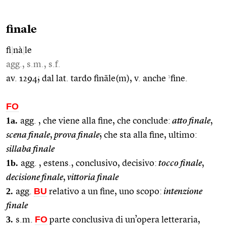
finale
fi
|
nà
|
le
agg., s.m., s.f.
1
av. 1294; dal lat. tardo fināle(m), v. anche
fine.
FO
1a.
agg. , che viene alla fine, che conclude:
atto finale
,
scena finale
,
prova finale
; che sta alla fine, ultimo:
sillaba finale
1b.
agg. , estens., conclusivo, decisivo:
tocco finale
,
decisione finale
,
vittoria finale
2.
BU
agg.
relativo a un fine, uno scopo:
intenzione
finale
3.
FO
s.m.
parte conclusiva di un’opera letteraria,