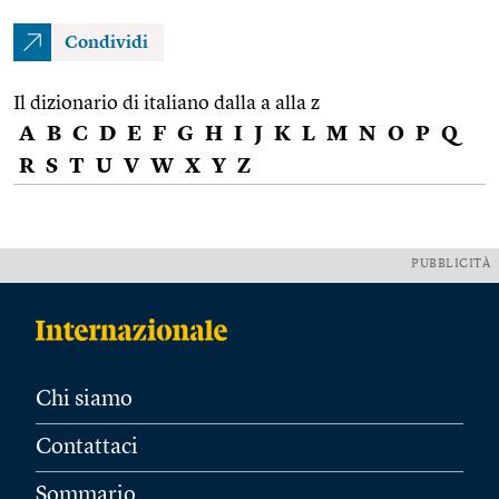
Condividi
Il dizionario di italiano dalla a alla z
A
B
C
D
E
F
G
H
I
J
K
L
M
N
O
P
Q
R
S
T
U
V
W
X
Y
Z
PUBBLICITÀ
Chi siamo
Contattaci
Sommario