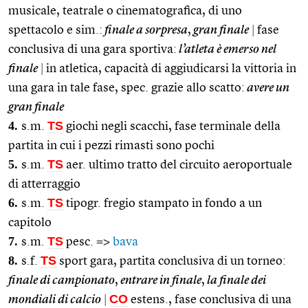
musicale, teatrale o cinematografica, di uno
spettacolo e sim.:
finale a sorpresa
,
gran finale
|
fase
conclusiva di una gara sportiva:
l’atleta è emerso nel
finale
|
in atletica, capacità di aggiudicarsi la vittoria in
una gara in tale fase, spec. grazie allo scatto:
avere un
gran finale
4.
TS
s.m.
giochi negli scacchi, fase terminale della
partita in cui i pezzi rimasti sono pochi
5.
TS
s.m.
aer. ultimo tratto del circuito aeroportuale
di atterraggio
6.
TS
s.m.
tipogr. fregio stampato in fondo a un
capitolo
7.
TS
s.m.
pesc. =>
bava
8.
TS
s.f.
sport gara, partita conclusiva di un torneo:
finale di campionato
,
entrare in finale
,
la finale dei
CO
mondiali di calcio
|
estens., fase conclusiva di una