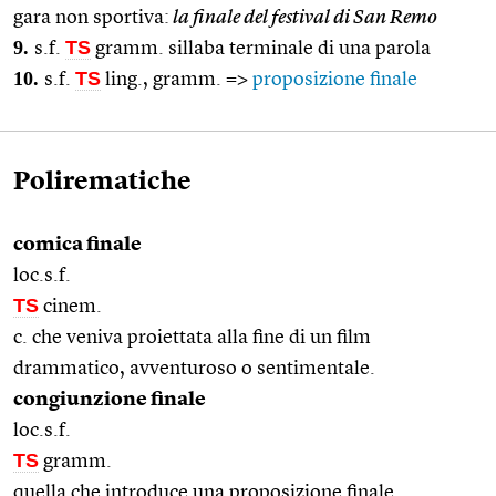
gara non sportiva:
la finale del festival di San Remo
9.
TS
s.f.
gramm. sillaba terminale di una parola
10.
TS
s.f.
ling., gramm. =>
proposizione finale
Polirematiche
comica finale
loc.s.f.
TS
cinem.
c. che veniva proiettata alla fine di un film
drammatico, avventuroso o sentimentale.
congiunzione finale
loc.s.f.
TS
gramm.
quella che introduce una proposizione finale