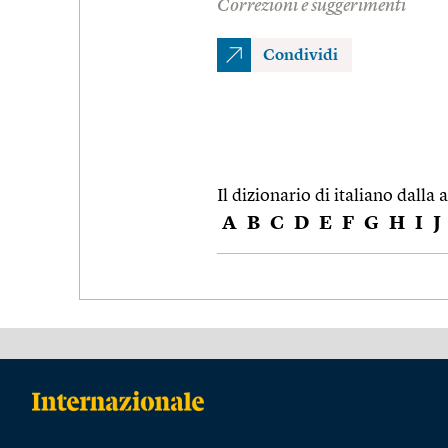
Correzioni e suggerimenti
Condividi
Il dizionario di italiano dalla a
A
B
C
D
E
F
G
H
I
J