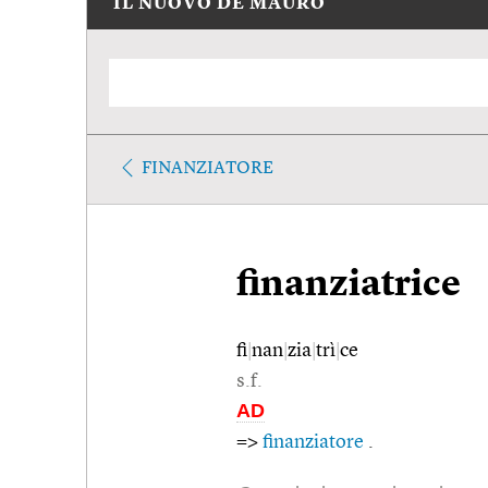
IL NUOVO DE MAURO
FINANZIATORE
finanziatrice
fi
|
nan
|
zia
|
trì
|
ce
s.f.
AD
=>
finanziatore
.