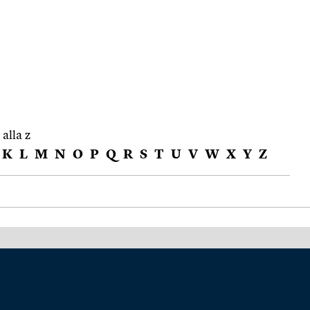
 alla z
K
L
M
N
O
P
Q
R
S
T
U
V
W
X
Y
Z