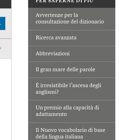
PER SAPERNE DI PIÙ
Avvertenze per la
consultazione del dizionario
A
Ricerca avanzata
Abbreviazioni
Il gran mare delle parole
È irresistibile l’ascesa degli
anglismi?
Un premio alla capacità di
adattamento
Il Nuovo vocabolario di base
della lingua italiana