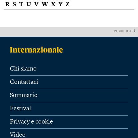
R
S
T
U
V
W
X
Y
Z
PUBBLICITÀ
Chi siamo
Contattaci
Sommario
Festival
Privacy e cookie
Video