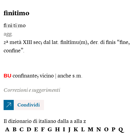
finitimo
fi
|
nì
|
ti
|
mo
agg.
2ª metà XIII sec; dal lat. finĭtĭmu(m), der. di finis “fine,
confine”.
BU
confinante; vicino
|
anche s.m.
Correzioni e suggerimenti
Condividi
Il dizionario di italiano dalla a alla z
A
B
C
D
E
F
G
H
I
J
K
L
M
N
O
P
Q