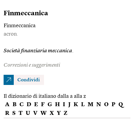
Finmeccanica
Finmeccanica
acron.
Società finanziaria meccanica
.
Correzioni e suggerimenti
Condividi
Il dizionario di italiano dalla a alla z
A
B
C
D
E
F
G
H
I
J
K
L
M
N
O
P
Q
R
S
T
U
V
W
X
Y
Z