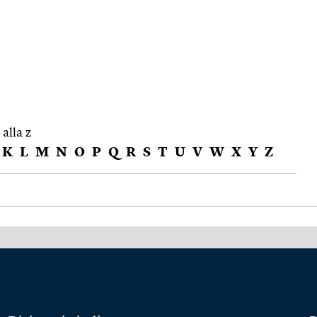
 alla z
K
L
M
N
O
P
Q
R
S
T
U
V
W
X
Y
Z