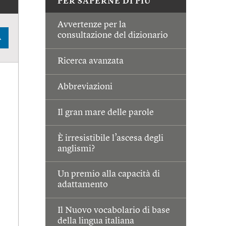
PER SAPERNE DI PIÙ
Avvertenze per la
consultazione del dizionario
A
Ricerca avanzata
Abbreviazioni
Il gran mare delle parole
È irresistibile l’ascesa degli
anglismi?
Un premio alla capacità di
adattamento
Il Nuovo vocabolario di base
della lingua italiana