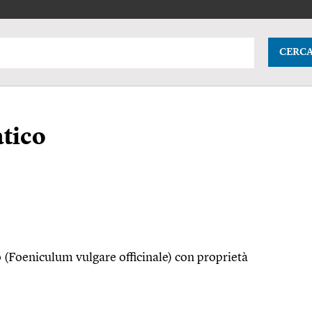
CERC
atico
o (Foeniculum vulgare officinale) con proprietà