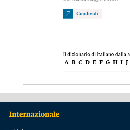
Condividi
Il dizionario di italiano dalla a
A
B
C
D
E
F
G
H
I
J