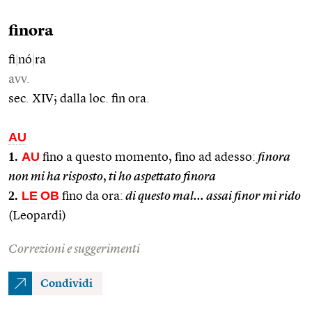
finora
fi
|
nó
|
ra
avv.
sec. XIV; dalla loc. fin ora.
AU
1.
AU
fino a questo momento, fino ad adesso:
finora
non mi ha risposto
,
ti ho aspettato finora
2.
LE
OB
fino da ora:
di questo mal… assai finor mi rido
(Leopardi)
Correzioni e suggerimenti
Condividi