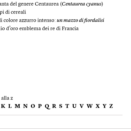
anta del genere Centaurea (
Centaurea cyanus
)
i di cereali
 di colore azzurro intenso:
un mazzo di fiordalisi
iglio d’oro emblema dei re di Francia
 alla z
K
L
M
N
O
P
Q
R
S
T
U
V
W
X
Y
Z