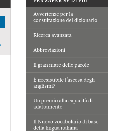
PER SAPERNE DI PIÙ
Avvertenze per la
consultazione del dizionario
A
Ricerca avanzata
Abbreviazioni
Il gran mare delle parole
È irresistibile l’ascesa degli
anglismi?
Un premio alla capacità di
adattamento
Il Nuovo vocabolario di base
della lingua italiana